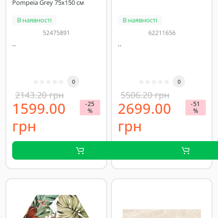
Pompeia Grey 75х150 см
В наявності
В наявності
52475891
62211656
..
..
0
0
2143.20 грн
5506.20 грн
1599.00
2699.00
-25
-51
%
%
грн
грн