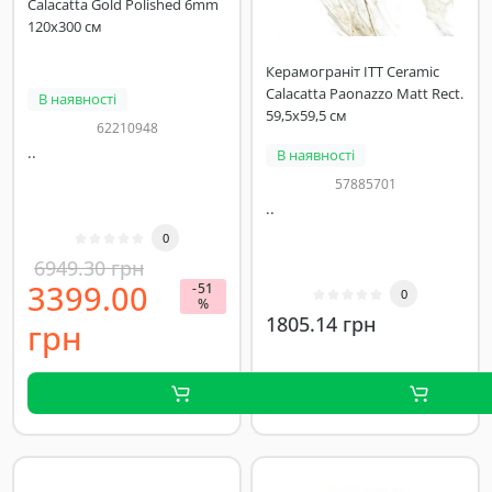
Calacatta Gold Polished 6mm
120х300 см
Керамограніт ITT Ceramic
Calacatta Paonazzo Matt Rect.
В наявності
59,5x59,5 см
62210948
..
В наявності
57885701
..
0
6949.30 грн
3399.00
-51
0
%
1805.14 грн
грн