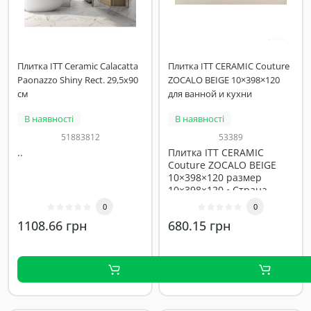
Плитка ITT Ceramic Calacatta
Плитка ITT CERAMIC Couture
Paonazzo Shiny Rect. 29,5x90
ZOCALO BEIGE 10×398×120
см
для ванной и кухни
В наявності
В наявності
51883812
53389
..
Плитка ITT CERAMIC
Couture ZOCALO BEIGE
10×398×120 размер
10×398×120 • Страна
производитель –..
0
0
1108.66 грн
680.15 грн