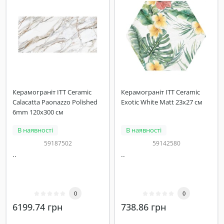
Керамограніт ITT Ceramic
Керамограніт ITT Ceramic
Calacatta Paonazzo Polished
Exotic White Matt 23x27 см
6mm 120х300 см
В наявності
В наявності
59187502
59142580
..
..
0
0
6199.74 грн
738.86 грн