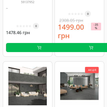
59137952
..
0
2308.05 грн
1499.00
-35
0
%
1478.46 грн
грн
АКЦІЯ