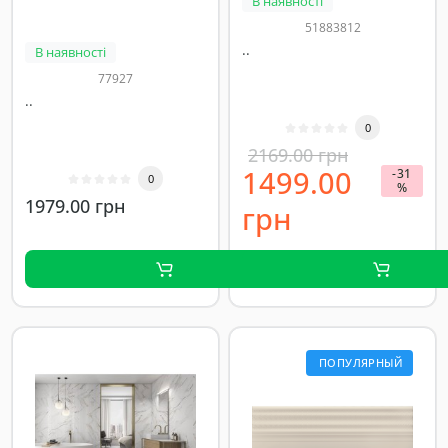
В наявності
51883812
..
В наявності
77927
..
0
2169.00 грн
1499.00
-31
0
%
1979.00 грн
грн
ПОПУЛЯРНЫЙ