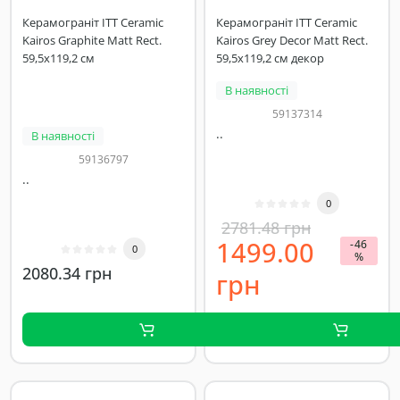
Керамограніт ITT Ceramic
Керамограніт ITT Ceramic
Kairos Graphite Matt Rect.
Kairos Grey Decor Matt Rect.
59,5х119,2 см
59,5х119,2 см декор
В наявності
59137314
..
В наявності
59136797
..
0
2781.48 грн
1499.00
-46
0
%
2080.34 грн
грн