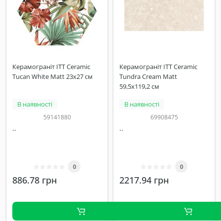
Керамограніт ITT Ceramic
Керамограніт ITT Ceramic
Tucan White Matt 23x27 см
Tundra Cream Matt
59,5x119,2 см
В наявності
В наявності
59141880
69908475
..
..
0
0
886.78 грн
2217.94 грн