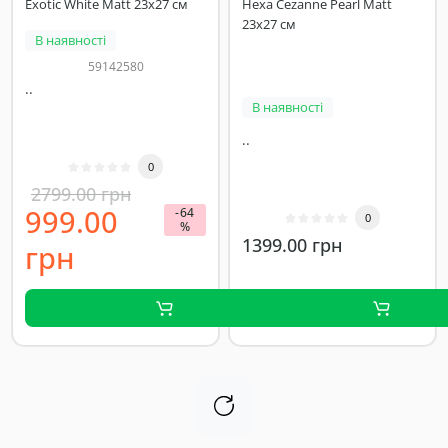
Exotic White Matt 23x27 см
Hexa Cezanne Pearl Matt
23x27 см
В наявності
59142580
..
В наявності
..
0
2799.00 грн
999.00
-64
0
%
1399.00 грн
грн