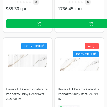
Страна производ..
11×1200×600 • Страна
0
0
про..
985.30 грн
1736.45 грн
ПОПУЛЯРНЫЙ
АКЦІЯ
ПОПУЛЯРНЫЙ
Плитка ITT Ceramic Calacatta
Плитка ITT Ceramic Calacatta
Paonazzo Shiny Decor Rect.
Paonazzo Shiny Rect. 29,5x90
29,5x90 см
см