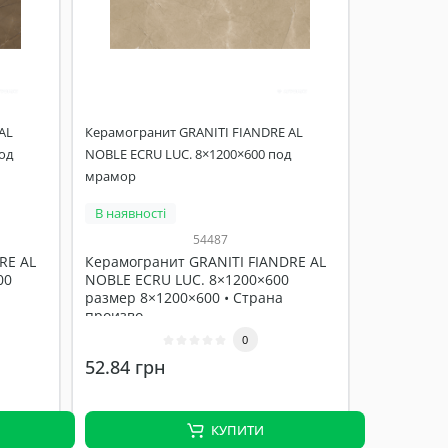
AL
Керамогранит GRANITI FIANDRE AL
од
NOBLE ECRU LUC. 8×1200×600 под
мрамор
В наявності
54487
RE AL
Керамогранит GRANITI FIANDRE AL
00
NOBLE ECRU LUC. 8×1200×600
размер 8×1200×600 • Страна
произво..
0
52.84 грн
КУПИТИ