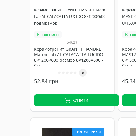
Керамогранит GRANITI FIANDRE Marmi
Керамо
Lab AL CALACATTA LUCIDO 8×1200×600
MAS126
под мрамор
6×1500
В наявності
В ная
54629
Керамогранит GRANITI FIANDRE
Керам
Marmi Lab AL CALACATTA LUCIDO
MAS12
8×1200×600 размер 8×1200×600 •
6×1500
Стр..
Стра..
0
52.84 грн
45.34
КУПИТИ
ПОПУЛЯРНЫЙ