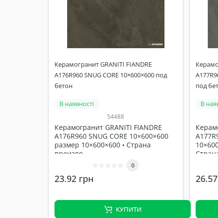
Керамогранит GRANITI FIANDRE
Керамо
A176R960 SNUG CORE 10×600×600 под
A177R9
бетон
под бе
В наявності
В ная
54488
Керамогранит GRANITI FIANDRE
Керам
A176R960 SNUG CORE 10×600×600
A177R9
размер 10×600×600 • Страна
10×600
произво..
Страна
0
23.92 грн
26.57
КУПИТИ