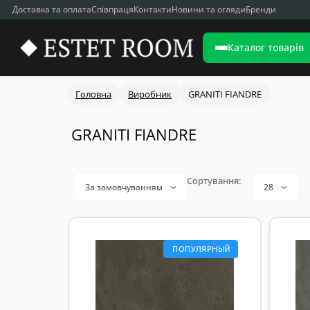
Доставка та оплата
Співпраця
Контакти
Новини та огляди
Бренди
Каталог товарів
Головна
Виробник
GRANITI FIANDRE
GRANITI FIANDRE
За замовчуванням
28
ПОПУЛЯРНЫЙ