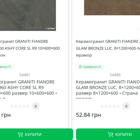
гранит GRANITI FIANDRE
Керамогранит GRANITI FIANDRE 
60 ASHY CORE SL R9 10×600×600
GLAM BRONZE LUC. 8×1200×600 п
тон
мрамор
вності
В наявності
54481
54486
огранит GRANITI FIANDRE
Керамогранит GRANITI FIAND
60 ASHY CORE SL R9
GLAM BRONZE LUC. 8×1200×6
×600 размер 10×600×600 •
размер 8×1200×600 • Страна
 п..
произв..
0
0
 грн
52.84 грн
КУПИТИ
КУПИТИ