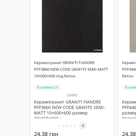
Керамогранит GRANITI FIANDRE
Керамо
PFP3860 NEW CODE GRAFITE SEMI-MATT
PFP446
10×600×600 под бетон
бетон
В наявності
В ная
54490
Керамогранит GRANITI FIANDRE
Керам
PFP3860 NEW CODE GRAFITE SEMI-
PFP44
MATT 10×600×600 размер
размер
10×600×600 •..
произв
0
24.38 грн
24.38