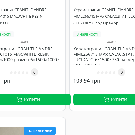
гранит GRANITI FIANDRE
Керамогранит GRANITI FIANDRE
1015 MAx.WHITE RESIN
MML266715 MAx.CALAC.STAT. LU
×1000
6×1500×750 под мрамор
вності
В наявності
54480
54482
огранит GRANITI FIANDRE
Керамогранит GRANITI FIAN
61015 MAx.WHITE RESIN
MML266715 MAx.CALAC.STAT.
×1000 размер 6×1500×1000 •
LUCIDATO 6×1500×750 разме
6×1500×750 •..
0
0
 грн
109.94 грн
КУПИТИ
КУПИТИ
ПОПУЛЯРНЫЙ