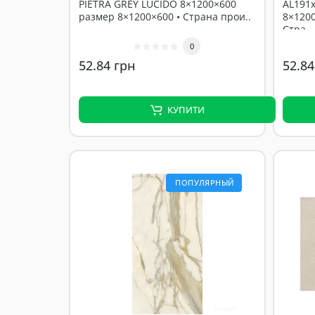
PIETRA GREY LUCIDO 8×1200×600
AL191
размер 8×1200×600 • Страна прои..
8×1200
Стра..
0
52.84 грн
52.84
КУПИТИ
ПОПУЛЯРНЫЙ