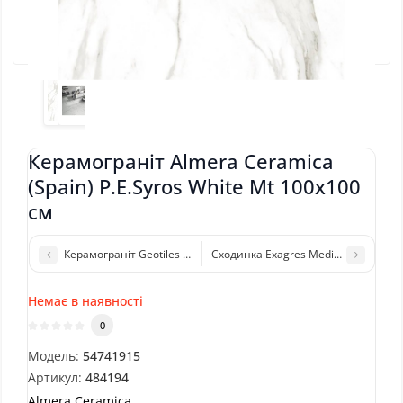
Керамограніт Almera Ceramica
(Spain) P.E.Syros White Mt 100x100
см
Керамограніт Geotiles Ohio Blue 60,8x60,8 см
Сходинка Exagres Mediterraneo Peld 
Немає в наявності
0
Модель:
54741915
Артикул:
484194
Almera Ceramica