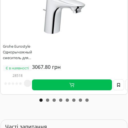
Grohe Eurostyle
Однорычажный
смеситель для
раковины S-Size
3067.80 грн
Є в наявності
(23709003)
28518
Часті запитання