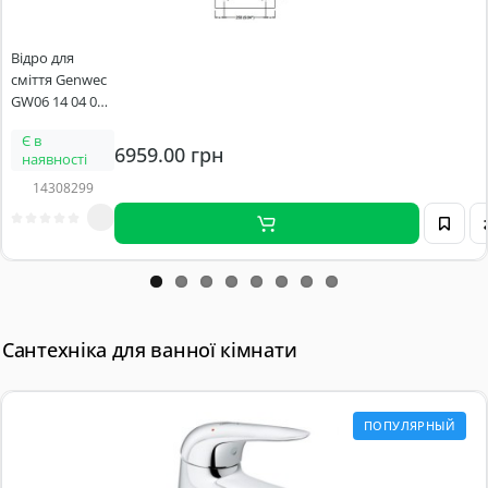
Відро для
сміття Genwec
GW06 14 04 01
підвісне 23л
Є в
хром матовий
6959.00 грн
наявності
14308299
Сантехніка для ванної кімнати
ПОПУЛЯРНЫЙ