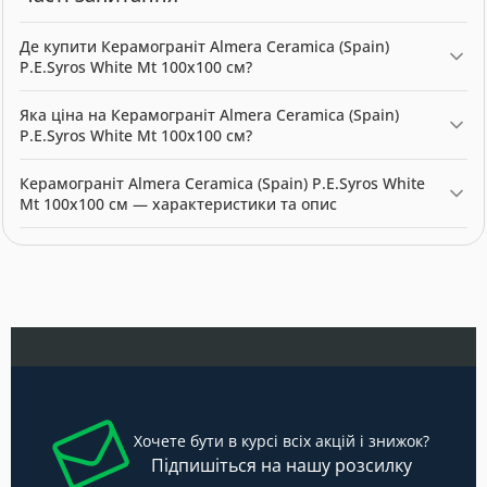
Де купити Керамограніт Almera Ceramica (Spain)
P.E.Syros White Mt 100x100 см?
Керамограніт Almera Ceramica (Spain) P.E.Syros White Mt 100x100
Яка ціна на Керамограніт Almera Ceramica (Spain)
см можна купити в нашому інтернет-магазині за ціною 1159.00
P.E.Syros White Mt 100x100 см?
грн. Категорія:
Керамограніт
.
Актуальна ціна на Керамограніт Almera Ceramica (Spain) P.E.Syros
Керамограніт Almera Ceramica (Spain) P.E.Syros White
White Mt 100x100 см — 1159.00 грн. Виробник: Almera Ceramica.
Mt 100x100 см — характеристики та опис
Модель: 54741915. Категорія:
Керамограніт
. Виробник: Almera
Ceramica. Ціна: 1159.00 грн.
Хочете бути в курсі всіх акцій і знижок?
Підпишіться на нашу розсилку