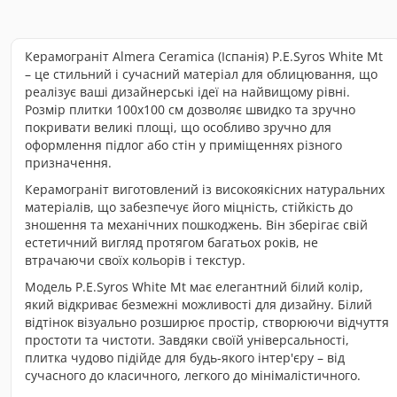
Керамограніт Almera Ceramica (Іспанія) P.E.Syros White Mt
– це стильний і сучасний матеріал для облицювання, що
реалізує ваші дизайнерські ідеї на найвищому рівні.
Розмір плитки 100x100 см дозволяє швидко та зручно
покривати великі площі, що особливо зручно для
оформлення підлог або стін у приміщеннях різного
призначення.
Керамограніт виготовлений із високоякісних натуральних
матеріалів, що забезпечує його міцність, стійкість до
зношення та механічних пошкоджень. Він зберігає свій
естетичний вигляд протягом багатьох років, не
втрачаючи своїх кольорів і текстур.
Модель P.E.Syros White Mt має елегантний білий колір,
який відкриває безмежні можливості для дизайну. Білий
відтінок візуально розширює простір, створюючи відчуття
простоти та чистоти. Завдяки своїй універсальності,
плитка чудово підійде для будь-якого інтер'єру – від
сучасного до класичного, легкого до мінімалістичного.