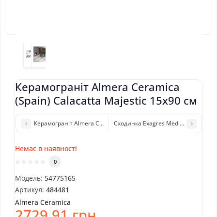
Керамограніт Almera Ceramica
(Spain) Calacatta Majestic 15x90 см
Керамограніт Almera Ceramica (Spain) P.E.Syros White Mt 100x10
Сходинка Exagres Mediterraneo Peld 
Немає в наявності
0
Модель:
54775165
Артикул:
484481
Almera Ceramica
2729.91 грн