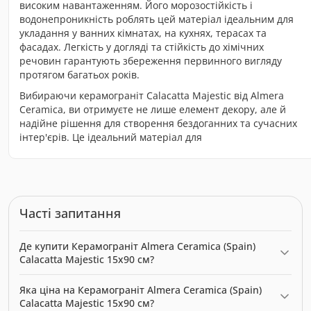
високим навантаженням. Його морозостійкість і
водонепроникність роблять цей матеріал ідеальним для
укладання у ванних кімнатах, на кухнях, терасах та
фасадах. Легкість у догляді та стійкість до хімічних
речовин гарантують збереження первинного вигляду
протягом багатьох років.
Вибираючи керамограніт Calacatta Majestic від Almera
Ceramica, ви отримуєте не лише елемент декору, але й
надійне рішення для створення бездоганних та сучасних
інтер'єрів. Це ідеальний матеріал для
Часті запитання
Де купити Керамограніт Almera Ceramica (Spain)
Calacatta Majestic 15x90 см?
Керамограніт Almera Ceramica (Spain) Calacatta Majestic 15x90
Яка ціна на Керамограніт Almera Ceramica (Spain)
см можна купити в нашому інтернет-магазині за ціною
Calacatta Majestic 15x90 см?