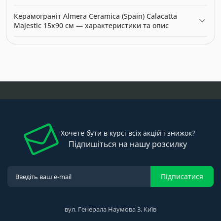
2729.91 грн. Категорія:
Керамограніт
.
Актуальна ціна на Керамограніт Almera Ceramica (Spain)
Керамограніт Almera Ceramica (Spain) Calacatta
Calacatta Majestic 15x90 см — 2729.91 грн. Виробник: Almera
Majestic 15x90 см — характеристики та опис
Ceramica.
Модель: 54775165. Категорія:
Керамограніт
. Виробник: Almera
Ceramica. Ціна: 2729.91 грн.
Хочете бути в курсі всіх акцій і знижок?
Підпишіться на нашу розсилку
Підписатися
вул. Генерала Наумова 3, Київ