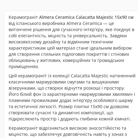
Керамограніт
Almera Ceramica Calacatta Majestic 15x90 см
від іспанського виробника Almera Ceramica — це
витончене рішення для сучасного інтер'єру, яке поєднує в
собі елегантність, міцність та універсальність. Завдяки
високоякісному дизайну та відмінним технічним
характеристикам цей матеріал стане ідеальним вибором
для створення стильних підлогових покриттів і стінових
облицювань у житлових, комерційних та громадських
приміщеннях.
Цей керамограніт із колекції Calacatta Majestic натхненний
класичними мармуровими смугами та вишуканими
візерунками, що створює відчуття розкоші і простору.
Його білий фон із характерними «мармуровими хвилями» і
плавними прожилками додає інтер'єру особливого шарму
та естетичної легкості. Розмір плитки 15x90 см дозволяє
створювати сучасні та динамічні композиції, що
підкреслюють простір і додають глибини кожній кімнаті.
Керамограніт відрізняється високою зносостійкістю та
міцністю, що забезпечує довговічність навіть у зонах з