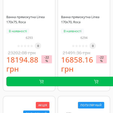
Ванна прямокутна Linea
Ванна прямокутна Linea
170х75, Roca
170х70, Roca
В наявності
В наявності
6293
6294
0
0
23202.08 грн
21491.36 грн
18194.88
16858.16
-22
-22
%
%
грн
грн
АКЦІЯ
ПОПУЛЯРНЫЙ