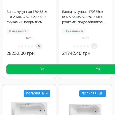
Ванна чугунная 170*85см
Ванна чугунная 170*85см
ROCA MING A230270001 с
ROCA AKIRA A23257000R с
ручками и покрытием
ручками, подголовником и
против скольжения
покрытием против
В наявності
В наявності
скольжения
6282
6281
0
0
28252.00 грн
21742.40 грн
ПОПУЛЯРНЫЙ
ПОПУЛЯРНЫЙ