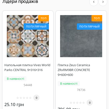
Лідери продажів
ТОП
ТОП
ПОПУЛЯРНЫЙ
ПОПУЛЯРНЫЙ
Напольная плитка Vives World
Плитка Zeus Ceramica
Parks CENTRAL 9×316×316
ZRxRM9BR CONCRETE
9×600×600
В наявності
В наявності
54448
78736
0
0
25.10 грн