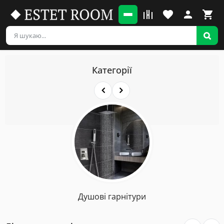
Категорії
Душові гарнітури