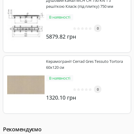
Душовий канал MCH CH 750 KN 1 з
решіткою Класік (під плитку) 750 мм
В наявності
0
5879.82 грн
Керамограніт Cerrad Gres Tessuto Tortora
60x120 см
В наявності
0
1320.10 грн
Рекомендуємо