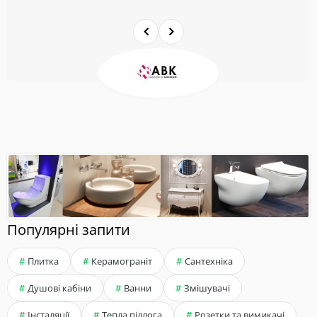
Популярні запити
Плитка
Керамограніт
Сантехніка
Душові кабіни
Ванни
Змішувачі
Інсталяції
Тепла підлога
Розетки та вимикачі