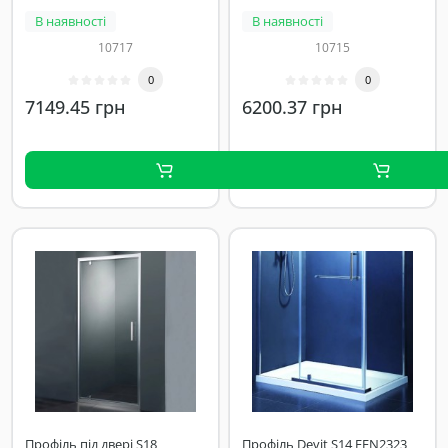
В наявності
В наявності
10717
10715
0
0
7149.45 грн
6200.37 грн
Профіль під двері S18
Профіль Devit S14 FEN2323