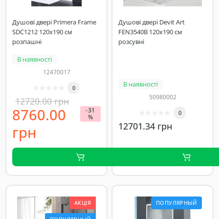
Душові двері Primera Frame
Душові двері Devit Art
SDC1212 120х190 см
FEN3540B 120х190 см
розпашні
розсувні
В наявності
12470017
В наявності
0
50980002
12720.00 грн
8760.00
-31
0
%
12701.34 грн
грн
АКЦІЯ
ПОПУЛЯРНЫЙ