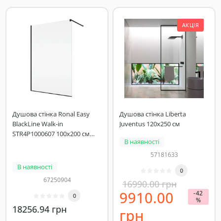
АКЦІЯ
Душова стінка Ronal Easy
Душова стінка Liberta
BlackLine Walk-in
Juventus 120х250 см
STR4P1000607 100х200 см
В наявності
профіль чорний матовий,
скло прозоре
57181633
В наявності
0
67250904
16990.00 грн
9910.00
-42
0
%
18256.94 грн
грн