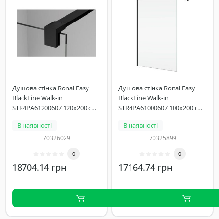
Душова стінка Ronal Easy
Душова стінка Ronal Easy
BlackLine Walk-in
BlackLine Walk-in
STR4PA61200607 120х200 см
STR4PA61000607 100х200 см
профіль чорний матовий,
профіль чорний матовий,
В наявності
В наявності
скло прозоре
скло прозоре
70326029
70325899
0
0
18704.14 грн
17164.74 грн