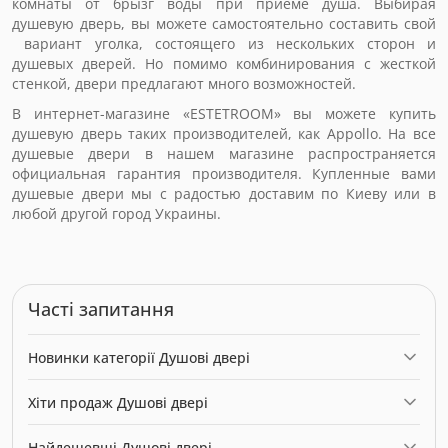
комнаты от брызг воды при приёме душа. Выбирая
душевую дверь, вы можете самостоятельно составить свой
вариант уголка, состоящего из нескольких сторон и
душевых дверей. Но помимо комбинирования с жесткой
стенкой, двери предлагают много возможностей.
В интернет-магазине «ESTETROOM» вы можете купить
душевую дверь таких производителей, как Appollo. На все
душевые двери в нашем магазине распространяется
официальная гарантия производителя. Купленные вами
душевые двери мы с радостью доставим по Киеву или в
любой другой город Украины.
Часті запитання
Новинки категорії Душові двері
Душові двері Devit Comfort FEN2323 68х190 см
— 6713.16
Хіти продаж Душові двері
грн
Раздвижная душевая Huppe Classics 2 3х-секционная
Двері до душової кабіни Primera Intera INTR51906 90x90 см
Найдешевші Душові двері