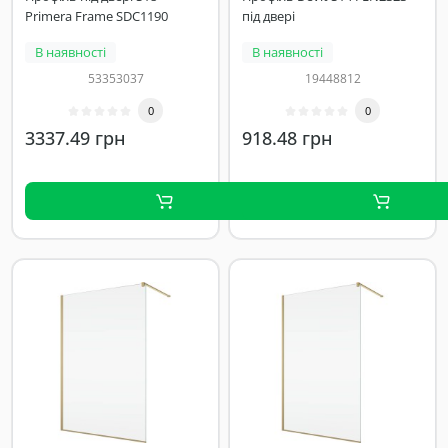
Primera Frame SDC1190
під двері
В наявності
В наявності
53353037
19448812
0
0
3337.49 грн
918.48 грн