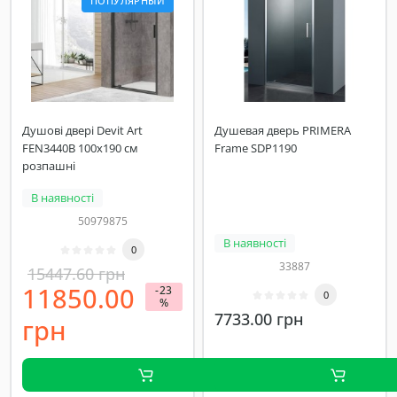
ПОПУЛЯРНЫЙ
Душові двері Devit Art
Душевая дверь PRIMERA
FEN3440B 100х190 см
Frame SDP1190
розпашні
В наявності
50979875
В наявності
0
33887
15447.60 грн
11850.00
-23
0
%
7733.00 грн
грн