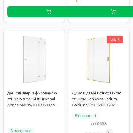
АКЦІЯ
Душові двері з фіксованою
Душові двері з фіксованою
стінкою в одній лінії Ronal
стінкою SanSwiss Cadura
Annea AN13WD11005007 з L-
GoldLine CA13G1201207
кріпленням, петлі справа,
120х200 см розпашні ліві
В наявності
110х200 см, профіль
алюміно-хром, прозоре скло
53884366
В наявності
0