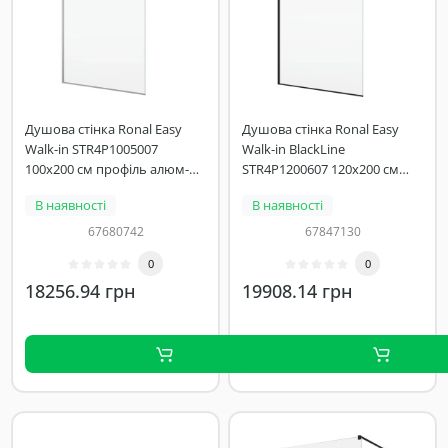
Душова стінка Ronal Easy
Душова стінка Ronal Easy
Walk-in STR4P1005007
Walk-in BlackLine
100х200 см профіль алюм-
STR4P1200607 120х200 см
хром, скло прозоре
профіль чорний/скло
В наявності
В наявності
прозоре
67680742
67847130
0
0
18256.94 грн
19908.14 грн