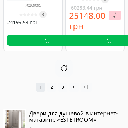
70269095
60283.44 грн
25148.00
-58
0
%
24199.54 грн
грн
1
2
3
>
>|
Двери для душевой в интернет-
магазине «ESTETROOM»