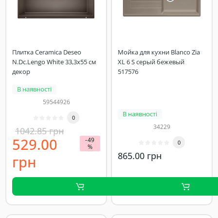
Плитка Ceramica Deseo
Мойка для кухни Blanco Zia
N.Dc.Lengo White 33,3x55 см
XL 6 S серый бежевый
декор
517576
В наявності
59544926
В наявності
0
34229
1042.85 грн
529.00
-49
0
%
865.00 грн
грн