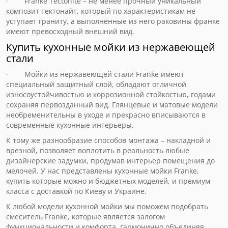
· Franke Tectonite – не менее прочный уникальный
композит тектонайт, который по характеристикам не
уступает граниту, а выполненные из него раковины франке
имеют превосходный внешний вид.
Купить кухонные мойки из нержавеющей
стали
· Мойки из нержавеющей стали Franke имеют
специальный защитный слой, обладают отличной
износоустойчивостью и коррозионной стойкостью, годами
сохраняя первозданный вид. Глянцевые и матовые модели
необременительны в уходе и прекрасно вписываются в
современные кухонные интерьеры.
К тому же разнообразие способов монтажа – накладной и
врезной, позволяет воплотить в реальность любые
дизайнерские задумки, продумав интерьер помещения до
мелочей. У нас представлены кухонные мойки Franke,
купить которые можно и бюджетных моделей, и премиум-
класса с доставкой по Киеву и Украине.
К любой модели кухонной мойки мы поможем подобрать
смеситель Franke, которые является залогом
функциональности и комфорта, гармонично объединяя