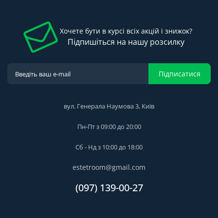
чаша, матовая (31574AL0)
— 46620.00 грн
— 4266.46 грн
Мойдка для кухни Grohe 1024x560 мм, 1 чаша, матовая, в
Кухонна мийка Valeso GALAX 5050 гранітна 500х500, чорна
уровень со столешницей (31586SD0)
— 42999.00 грн
Хочете бути в курсі всіх акцій і знижок?
матова
— 4266.46 грн
Підпишіться на нашу розсилку
Мийка кухонна Vayer SUNFLOWER 650x500x190 з сифоном,
білий моноколор
— 6900.00 грн
Кухонна мийка LAGOON 760 terra
— 6878.00 грн
Підписатися
вул. Генерала Наумова 3, Київ
Пн-Пт з 09:00 до 20:00
Сб - Нд з 10:00 до 18:00
estetroom@gmail.com
(097) 139-00-27