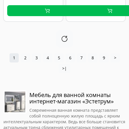
1
2
3
4
5
6
7
8
9
>
>|
Мебель для ванной комнаты
интернет-магазин «Эстетрум»
Современная ванная комната представляет
собой полноценную жилую площадь с ярким
интеллектуальным характером. Ведь все больше становится
актуальным тренд сближения утилитарных помещений к