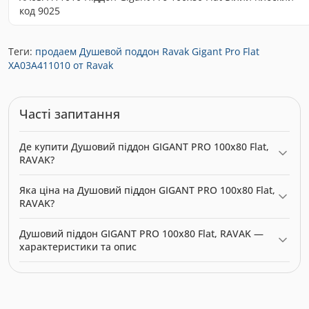
код 9025
Теги:
продаем Душевой поддон Ravak Gigant Pro Flat
XA03A411010 от Ravak
Часті запитання
Де купити Душовий піддон GIGANT PRO 100x80 Flat,
RAVAK?
Душовий піддон GIGANT PRO 100x80 Flat, RAVAK можна купити
Яка ціна на Душовий піддон GIGANT PRO 100x80 Flat,
в нашому інтернет-магазині за ціною 14323.86 грн. Категорія:
RAVAK?
Піддони для душової кабіни з розмірами та цінами
.
Актуальна ціна на Душовий піддон GIGANT PRO 100x80 Flat,
Душовий піддон GIGANT PRO 100x80 Flat, RAVAK —
RAVAK — 14323.86 грн. Виробник: Ravak.
характеристики та опис
Модель: 27304. Категорія:
Піддони для душової кабіни з
розмірами та цінами
. Виробник: Ravak. Ціна: 14323.86 грн.