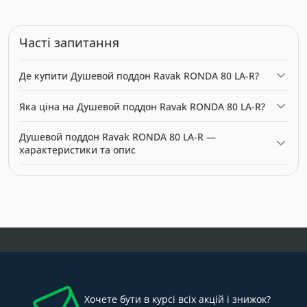
Часті запитання
Де купити Душевой поддон Ravak RONDA 80 LA-R?
Душевой поддон Ravak RONDA 80 LA-R можна купити в
Яка ціна на Душевой поддон Ravak RONDA 80 LA-R?
нашому інтернет-магазині за ціною 9933.00 грн. Категорія:
Піддони для душової кабіни з розмірами та цінами
.
Актуальна ціна на Душевой поддон Ravak RONDA 80 LA-R —
Душевой поддон Ravak RONDA 80 LA-R —
9933.00 грн. Виробник: Ravak.
характеристики та опис
Модель: 27353. Категорія:
Піддони для душової кабіни з
розмірами та цінами
. Виробник: Ravak. Ціна: 9933.00 грн.
Хочете бути в курсі всіх акцій і знижок?