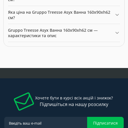
Gruppo Treesse Asyx Ванна 160x90xh62 см можна купити в
Яка ціна на Gruppo Treesse Asyx Ванна 160x90xh62
нашому інтернет-магазині за ціною 0.00 грн. Категорія:
Ванни
.
см?
Актуальна ціна на Gruppo Treesse Asyx Ванна 160x90xh62 см —
Gruppo Treesse Asyx Ванна 160x90xh62 см —
0.00 грн. Виробник: Gruppo Treesse.
характеристики та опис
Модель: 0299950. Категорія:
Ванни
. Виробник: Gruppo Treesse.
Ціна: 0.00 грн.
Хочете бути в курсі всіх акцій і знижок?
Підпишіться на нашу розсилку
Підписатися