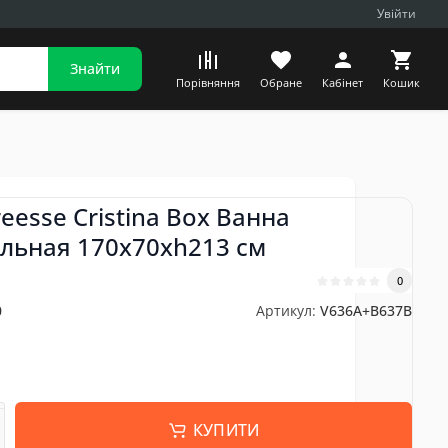
Увійти
Знайти
Порівняння
Обране
Кабінет
Кошик
eesse Cristina Box Ванна
льная 170x70xh213 см
0
0
Артикул:
V636A+B637B
н
КУПИТИ