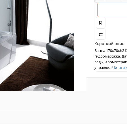
Короткий опис
Ванна 170x70xh21
гидромассажа, Да
воды, Хромотерап
управле...
Читати да