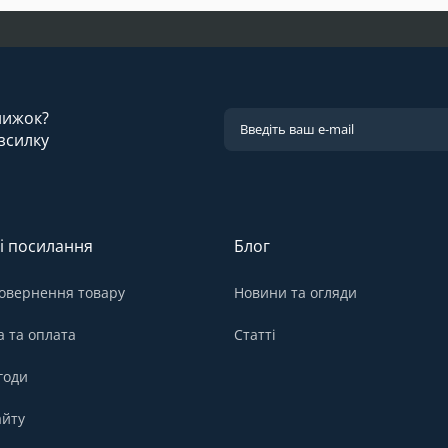
знижок?
зсилку
і посилання
Блог
овернення товару
Новини та огляди
а та оплата
Статті
годи
айту