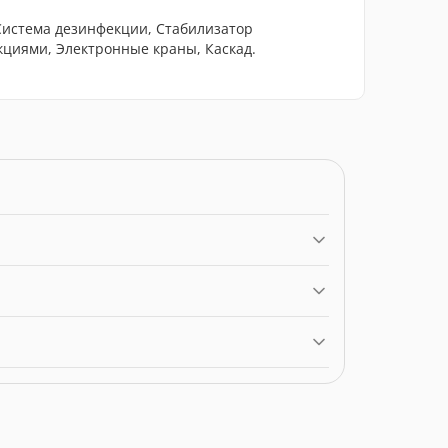
Система дезинфекции, Стабилизатор
кциями, Электронные краны, Каскад.
 ціною 0.00 грн. Категорія:
Ванни
.
ppo Treesse.