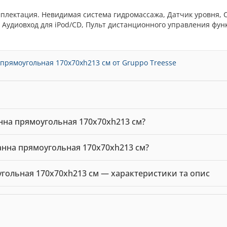
плектация. Невидимая система гидромассажа, Датчик уровня, 
 Аудиовход для iPod/CD, Пульт дистанционного управления фун
 прямоугольная 170x70xh213 см от Gruppo Treesse
Ванна прямоугольная 170x70xh213 см?
ная 170x70xh213 см можна купити в нашому інтернет-магазині за
 Ванна прямоугольная 170x70xh213 см?
x Ванна прямоугольная 170x70xh213 см — 0.00 грн. Виробник: Gru
оугольная 170x70xh213 см — характеристики та опис
Gruppo Treesse. Ціна: 0.00 грн.