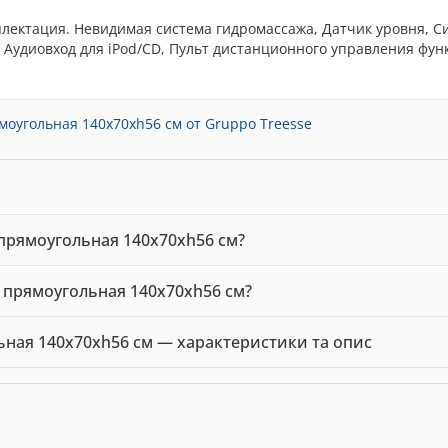
лектация. Невидимая система гидромассажа, Датчик уровня, С
 Аудиовход для iPod/CD, Пульт дистанционного управления фун
моугольная 140x70xh56 см от Gruppo Treesse
а прямоугольная 140x70xh56 см?
140x70xh56 см можна купити в нашому інтернет-магазині за ціно
на прямоугольная 140x70xh56 см?
нна прямоугольная 140x70xh56 см — 0.00 грн. Виробник: Gruppo T
льная 140x70xh56 см — характеристики та опис
Gruppo Treesse. Ціна: 0.00 грн.