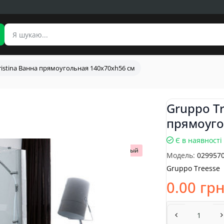
ristina Ванна прямоугольная 140x70xh56 см
Gruppo Tr
прямоуго
Є в наявності
Популярный
Модель:
029957
Gruppo Treesse
0.00 гр