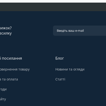
знижок?
зсилку
і посилання
Блог
овернення товару
Новини та огляди
а та оплата
Статті
годи
айту