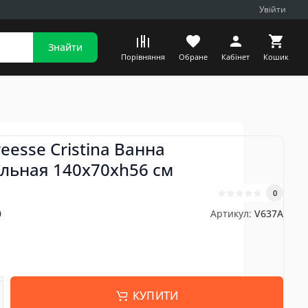
Увійти
Знайти
Порівняння
Обране
Кабінет
Кошик
eesse Cristina Ванна
льная 140x70xh56 см
0
0
Артикул:
V637A
н
КУПИТИ