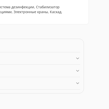
истема дезинфекции, Стабилизатор
кциями, Электронные краны, Каскад.
ю 0.00 грн. Категорія:
Ванни
.
reesse.