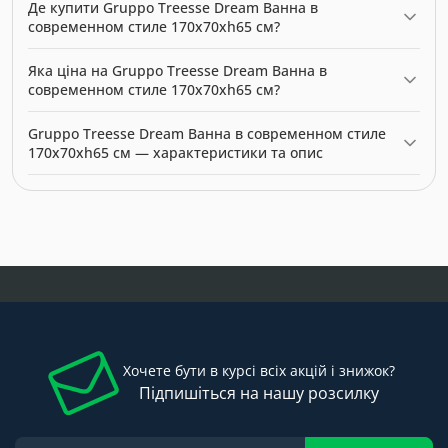
Де купити Gruppo Treesse Dream Ванна в
современном стиле 170x70xh65 см?
Gruppo Treesse Dream Ванна в современном стиле 170x70xh65
Яка ціна на Gruppo Treesse Dream Ванна в
см можна купити в нашому інтернет-магазині за ціною 0.00
современном стиле 170x70xh65 см?
грн. Категорія:
Ванни
.
Актуальна ціна на Gruppo Treesse Dream Ванна в
Gruppo Treesse Dream Ванна в современном стиле
современном стиле 170x70xh65 см — 0.00 грн. Виробник:
170x70xh65 см — характеристики та опис
Gruppo Treesse.
Модель: 0299020. Категорія:
Ванни
. Виробник: Gruppo Treesse.
Ціна: 0.00 грн.
Хочете бути в курсі всіх акцій і знижок?
Підпишіться на нашу розсилку