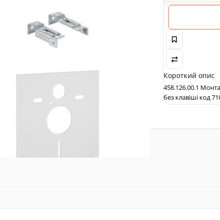
Короткий опис
458.126.00.1 Монт
без клавіші код 71