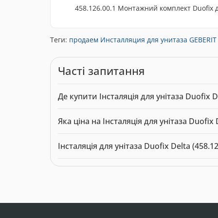
458.126.00.1 Монтажний комплект Duofix д
Теги:
продаем Инсталляция для унитаза GEBERIT Du
Часті запитання
Де купити Інсталяція для унітаза Duofix De
Інсталяція для унітаза Duofix Delta (458.126.0
Яка ціна на Інсталяція для унітаза Duofix D
біде
.
Актуальна ціна на Інсталяція для унітаза Duofix
Інсталяція для унітаза Duofix Delta (458.
Модель: 10612. Категорія:
Інсталяції для унітаз