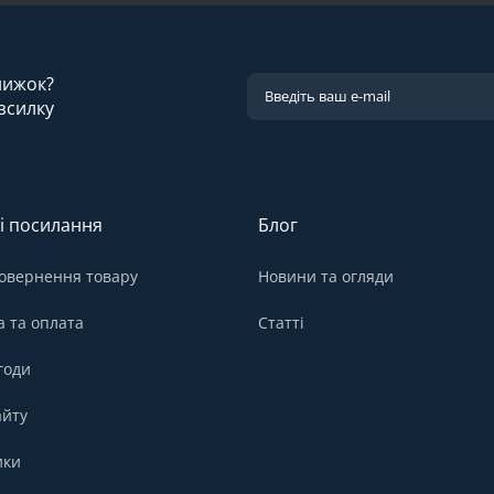
знижок?
зсилку
і посилання
Блог
овернення товару
Новини та огляди
а та оплата
Статті
годи
айту
ики