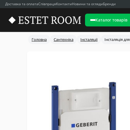
Доставка та оплата
Співпраця
Контакти
Новини та огляди
Бренди
Каталог товарів
Головна
Сантехніка
Інсталяції
Інсталяція для 