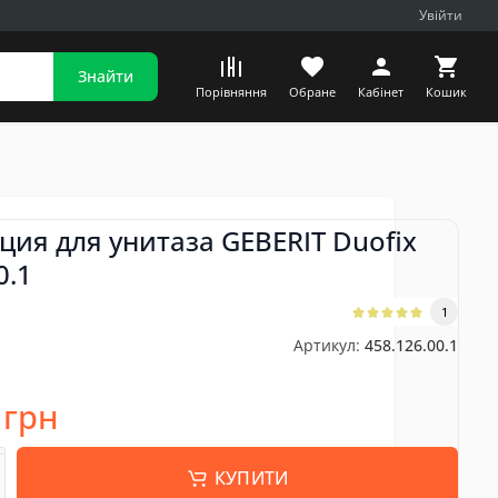
Увійти
Знайти
Порівняння
Обране
Кабінет
Кошик
ция для унитаза GEBERIT Duofix
0.1
1
Артикул:
458.126.00.1
 грн
КУПИТИ