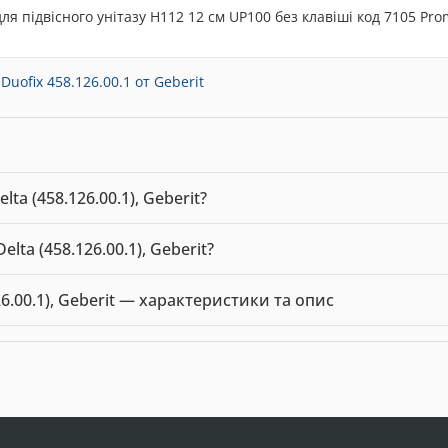
ля підвісного унітазу Н112 12 см UP100 без клавіші код 7105 Pr
ofix 458.126.00.1 от Geberit
lta (458.126.00.1), Geberit?
0.1), Geberit можна купити в нашому інтернет-магазині за ціною 6
elta (458.126.00.1), Geberit?
 Delta (458.126.00.1), Geberit — 6768.00 грн. Виробник: Geberit.
126.00.1), Geberit — характеристики та опис
ів та біде
. Виробник: Geberit. Ціна: 6768.00 грн.