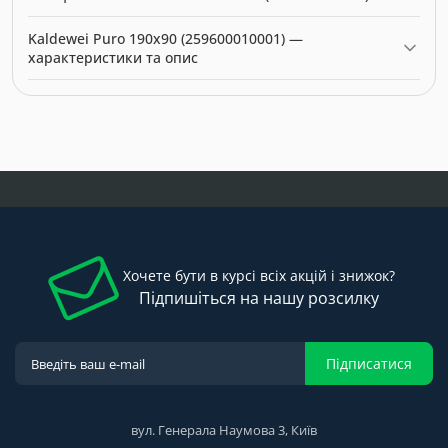
інтернет-магазині за ціною 0.00 грн. Категорія:
Ванни
.
Актуальна ціна на Kaldewei Puro 190x90 (259600010001) — 0.00
Kaldewei Puro 190x90 (259600010001) —
грн. Виробник: Kaldewei.
характеристики та опис
Модель: 6163. Категорія:
Ванни
. Виробник: Kaldewei. Ціна: 0.00
грн.
Хочете бути в курсі всіх акцій і знижок?
Підпишіться на нашу розсилку
Підписатися
вул. Генерала Наумова 3, Київ