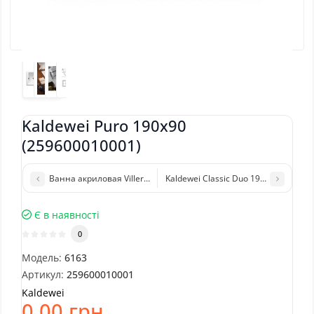
Kaldewei Puro 190x90
(259600010001)
Ванна акриловая Villeroy&Boch Loop&Friends UBA199LFO2V-01
Kaldewei Classic Duo 190x90 (29150
Є в наявності
0
Модель:
6163
Артикул:
259600010001
Kaldewei
0.00 грн