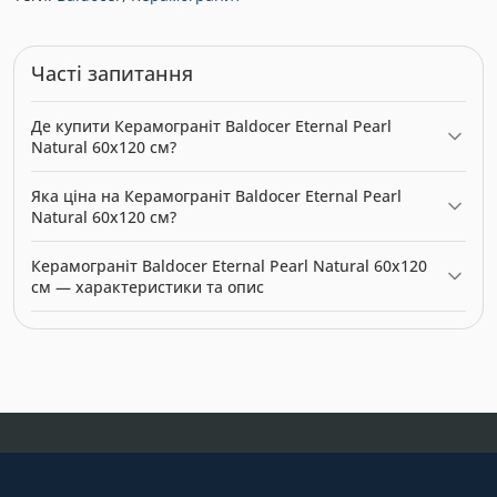
Часті запитання
Де купити Керамограніт Baldocer Eternal Pearl
Natural 60x120 см?
Керамограніт Baldocer Eternal Pearl Natural 60x120 см можна
Яка ціна на Керамограніт Baldocer Eternal Pearl
купити в нашому інтернет-магазині за ціною 2217.94 грн.
Natural 60x120 см?
Категорія:
Керамограніт
.
Актуальна ціна на Керамограніт Baldocer Eternal Pearl Natural
Керамограніт Baldocer Eternal Pearl Natural 60x120
60x120 см — 2217.94 грн. Виробник: Baldocer.
см — характеристики та опис
Модель: 54196362. Категорія:
Керамограніт
. Виробник:
Baldocer. Ціна: 2217.94 грн.