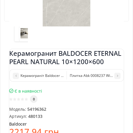
Керамогранит BALDOCER ETERNAL
PEARL NATURAL 10×1200×600
Керамограніт Baldocer Eternal Dark Natural 60x120 см
Плитка Abk 0008237 Wide&Style Mini 
Є в наявності
0
Модель:
54196362
Артикул:
480133
Baldocer
2217.94 грн