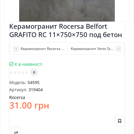
Керамогранит Rocersa Belfort
GRAFITO RC 11×750×750 под бетон
Керамогранит Rocersa Event SUGAR WHITE REC 11×750×750 под
Керамогранит Venis Starwood MIN
Є в наявності
0
Модель:
54595
Артикул:
319404
Rocersa
31.00 грн