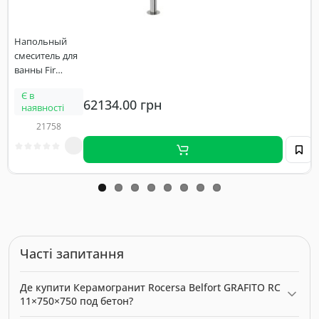
Напольный
смеситель для
ванны Fir
Synergy Open
Є в
93
62134.00 грн
наявності
(93.3300.8.10.00)
21758
Часті запитання
Де купити Керамогранит Rocersa Belfort GRAFITO RC
11×750×750 под бетон?