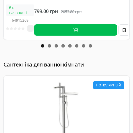
4030130
Є в
brushed gun
799.00 грн
2053.80 грн
наявності
metal
64915269
Сантехніка для ванної кімнати
ПОПУЛЯРНЫЙ