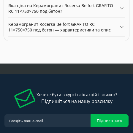
Керамогранит Rocersa Belfort GRAFITO RC 11×750×750 под
Яка ціна на Керамогранит Rocersa Belfort GRAFITO
бетон можна купити в нашому інтернет-магазині за ціною
RC 11×750×750 под бетон?
31.00 грн. Категорія:
Керамограніт
.
Актуальна ціна на Керамогранит Rocersa Belfort GRAFITO RC
Керамогранит Rocersa Belfort GRAFITO RC
11×750×750 под бетон — 31.00 грн. Виробник: Rocersa.
11×750×750 под бетон — характеристики та опис
Модель: 54595. Категорія:
Керамограніт
. Виробник: Rocersa.
Ціна: 31.00 грн.
Хочете бути в курсі всіх акцій і знижок?
Підпишіться на нашу розсилку
Підписатися