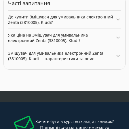
Часті запитання
Де купити Змішувач для умивальника електронний
Zenta (3810005), Kludi?
Змішувач для умивальника електронний Zenta (3810005), Kludi
Яка ціна на Змішувач для умивальника
можна купити в нашому інтернет-магазині за ціною 13260.60
електронний Zenta (3810005), Kludi?
грн. Категорія: .
Актуальна ціна на Змішувач для умивальника електронний
Змішувач для умивальника електронний Zenta
Zenta (3810005), Kludi — 13260.60 грн. Виробник: Kludi.
(3810005), Kludi — характеристики та опис
Модель: 0312350. Категорія: . Виробник: Kludi. Ціна: 13260.60
грн.
Хочете бути в курсі всіх акцій і знижок?
Підпишіться на нашу розсилку