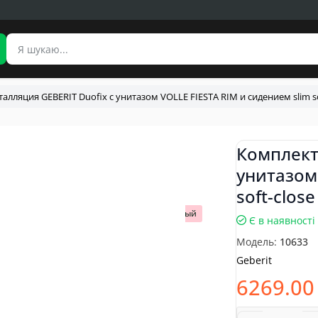
алляция GEBERIT Duofix с унитазом VOLLE FIESTA RIM и сидением slim sof
Комплект
унитазом
soft-clos
Популярный
Є в наявності
Модель:
10633
Geberit
6269.00