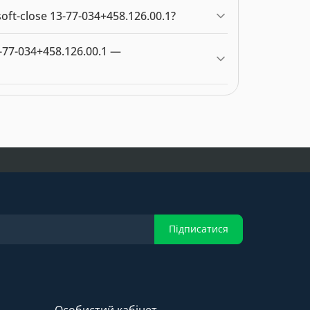
26.00.1 можна купити в нашому інтернет-
ft-close 13-77-034+458.126.00.1?
e 13-77-034+458.126.00.1 — 6269.00 грн.
-77-034+458.126.00.1 —
Підписатися