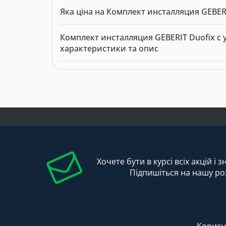
Комплект инсталляция GEBERIT Duofix с унитазо
Яка ціна на Комплект инсталляция GEBERIT
магазині за ціною 6269.00 грн. Категорія:
Інста
Актуальна ціна на Комплект инсталляция GEBERI
Комплект инсталляция GEBERIT Duofix с у
Виробник: Geberit.
характеристики та опис
Модель: 10633. Категорія:
Інсталяції для унітаз
Хочете бути в курсі всіх акцій і 
Підпишіться на нашу ро