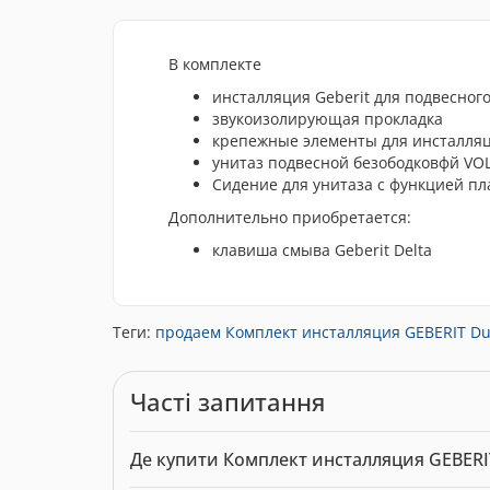
В комплекте
инсталляция Geberit для подвесног
звукоизолирующая прокладка
крепежные элементы для инсталля
унитаз подвесной безободковфй VOL
Сидение для унитаза с функцией пла
Дополнительно приобретается:
клавиша смыва Geberit Delta
Теги:
продаем Комплект инсталляция GEBERIT Duofi
Часті запитання
Де купити Комплект инсталляция GEBERIT 