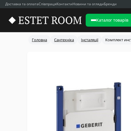
Доставка та оплата
Співпраця
Контакти
Новини та огляди
Бренди
Каталог товарів
Головна
Сантехніка
Інсталяції
Комплект инст