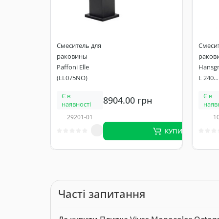
Смеситель для
Смесит
раковины
раков
Paffoni Elle
Hansgr
(EL075NO)
E 240
(71717
Є в
Є в
8904.00 грн
донно
наявності
наяв
клапа
29201-01
1
КУПИТИ
Часті запитання