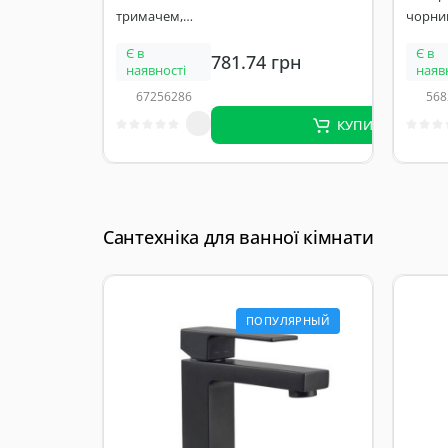
тримачем,
чорни
хром
матов
Є в
Є в
781.74 грн
наявності
наяв
67256286
568
КУПИТИ
Сантехніка для ванної кімнати
ПОПУЛЯРНЫЙ