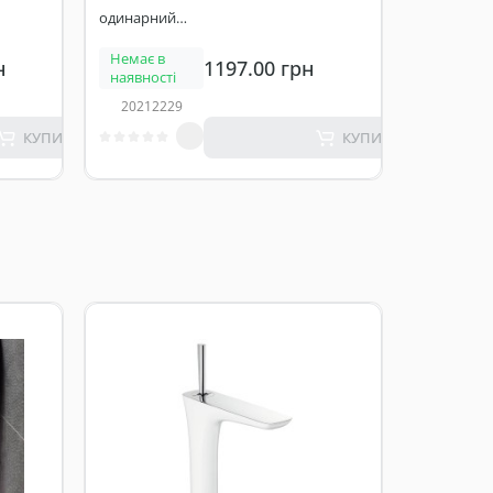
одинарний
хром/білий
Немає в
н
1197.00 грн
наявності
20212229
КУПИТИ
КУПИТИ
Раковина
накладная
см Cielo Le
Bacinelle E
Є в