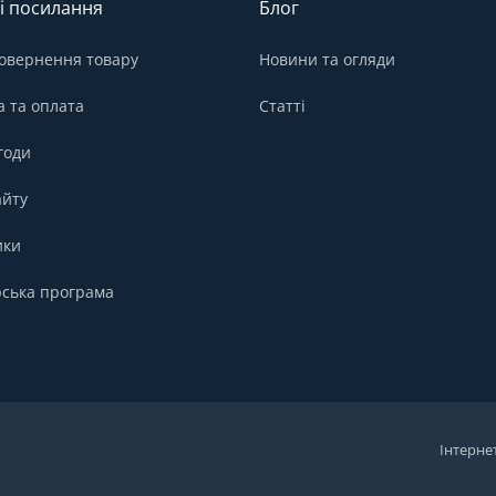
і посилання
Блог
овернення товару
Новини та огляди
а та оплата
Статті
годи
айту
ики
ська програма
Інтерне