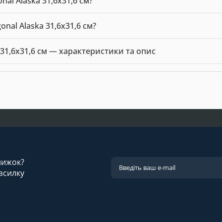
al Alaska 31,6x31,6 см?
31,6 см можна купити в нашому інтернет-магазині за ціною 2226.
onal Alaska 31,6x31,6 см?
onal Alaska 31,6x31,6 см — 2226.54 грн. Виробник: VIVES.
 31,6x31,6 см — характеристики та опис
и
. Виробник: VIVES. Ціна: 2226.54 грн.
знижок?
зсилку