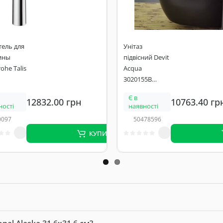
ель для
Унітаз
ины
підвісний Devit
ohe Talis
Acqua
3020155B
000) без
безобідковий з
Є в
12832.00 грн
10763.40 гр
го
сидінням slim,
ності
наявності
на
soft-close,
0097
50478596
quickfix
КУПИТИ