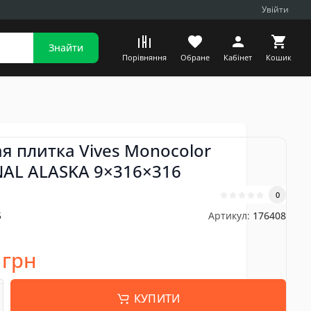
Увійти
Знайти
Порівняння
Обране
Кабінет
Кошик
я плитка Vives Monocolor
AL ALASKA 9×316×316
0
5
Артикул:
176408
 грн
КУПИТИ