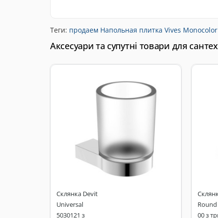
Теги:
продаем Напольная плитка Vives Monocolo
Аксесуари та супутні товари для санте
Склянка Devit
Склян
Universal
Round 
5030121 з
00 з т