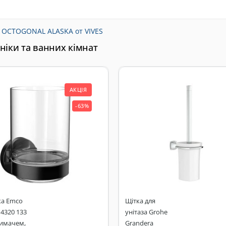
r OCTOGONAL ALASKA от VIVES
хніки та ванних кімнат
АКЦІЯ
-63%
ка Emco
Щітка для
4320 133
унітаза Grohe
римачем,
Grandera