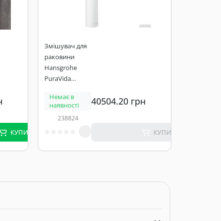
наявност
40377
Змішувач для
раковини
Hansgrohe
PuraVida
15072400
Немає в
н
40504.20 грн
наявності
238824
КУПИТИ
КУПИТИ