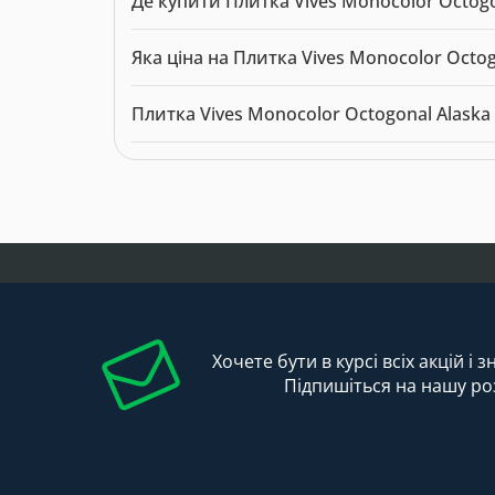
Де купити Плитка Vives Monocolor Octogon
Плитка Vives Monocolor Octogonal Alaska 31,6x
Яка ціна на Плитка Vives Monocolor Octog
Актуальна ціна на Плитка Vives Monocolor Octog
Плитка Vives Monocolor Octogonal Alaska
Модель: 1833585. Категорія:
Плитка для підлог
Хочете бути в курсі всіх акцій і 
Підпишіться на нашу ро