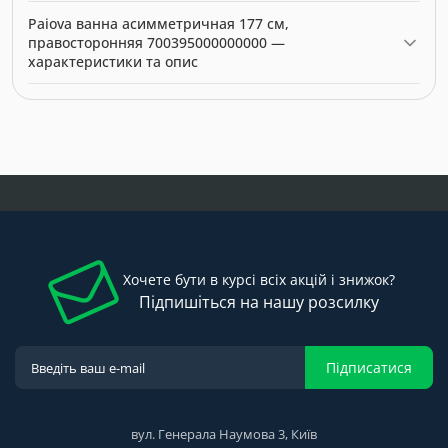
Актуальна ціна на Paiova ванна асимметричная 177 см,
Paiova ванна асимметричная 177 см,
правосторонняя 700395000000000 — 0.00 грн. Виробник:
правосторонняя 700395000000000 —
Duravit.
характеристики та опис
Модель: 0264740. Категорія:
Ванни
. Виробник: Duravit. Ціна:
0.00 грн.
Хочете бути в курсі всіх акцій і знижок?
Підпишіться на нашу розсилку
Підписатися
вул. Генерала Наумова 3, Київ