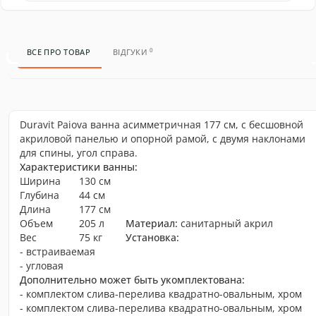
0
ВСЕ ПРО ТОВАР
ВІДГУКИ
Duravit Paiova ванна асимметричная 177 см, с бесшовной
акриловой панелью и опорной рамой, с двумя наклонами
для спины, угол справа.
Характеристики ванны:
Ширина
130 см
Глубина
44 см
Длина
177 см
Объем
205 л
Материал:
санитарный акрил
Вес
75 кг
Установка:
- встраиваемая
- угловая
Дополнительно может быть укомплектована:
- комплектом слива-перелива квадратно-овальным, хром
- комплектом слива-перелива квадратно-овальным, хром