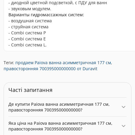
- диодной цветной подсветкой, с ПДУ для ванн
- звуковым модулем.
Варианты гидромассажных систем:
- воздушная система
- струйная система
- Combi система P
- Combi система E
- Combi система L.
Теги:
продаем Paiova ванна асимметричная 177 см
,
правосторонняя 700395000000000 от Duravit
Часті запитання
Де купити Paiova ванна асимметричная 177 см,
правосторонняя 700395000000000?
Paiova ванна асимметричная 177 см, правосторонняя
Яка ціна на Paiova ванна асимметричная 177 см,
700395000000000 можна купити в нашому інтернет-магазині
правосторонняя 700395000000000?
за ціною 0.00 грн. Категорія:
Ванни
.