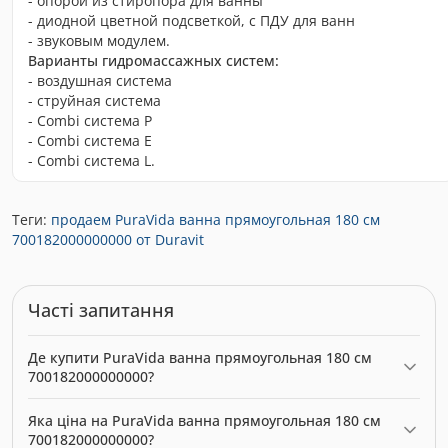
- опорой из стиропора для ванны
- диодной цветной подсветкой, с ПДУ для ванн
- звуковым модулем.
Варианты гидромассажных систем:
- воздушная система
- струйная система
- Combi система P
- Combi система E
- Combi система L.
Теги:
продаем PuraVida ванна прямоугольная 180 см
700182000000000 от Duravit
Часті запитання
Де купити PuraVida ванна прямоугольная 180 см
700182000000000?
PuraVida ванна прямоугольная 180 см 700182000000000
Яка ціна на PuraVida ванна прямоугольная 180 см
можна купити в нашому інтернет-магазині за ціною 0.00 грн.
700182000000000?