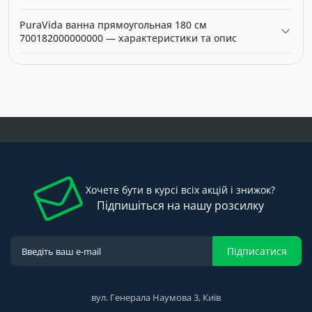
Категорія:
Ванни
.
Актуальна ціна на PuraVida ванна прямоугольная 180 см
PuraVida ванна прямоугольная 180 см
700182000000000 — 0.00 грн. Виробник: Duravit.
700182000000000 — характеристики та опис
Модель: 0265690. Категорія:
Ванни
. Виробник: Duravit. Ціна:
0.00 грн.
Хочете бути в курсі всіх акцій і знижок?
Підпишіться на нашу розсилку
Підписатися
вул. Генерала Наумова 3, Київ