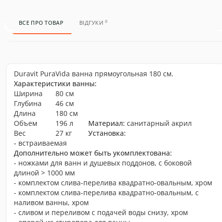
0
ВСЕ ПРО ТОВАР
ВІДГУКИ
Duravit PuraVida ванна прямоугольная 180 см.
Характеристики ванны:
Ширина
80 см
Глубина
46 см
Длина
180 см
Объем
196 л
Материал:
санитарный акрил
Вес
27 кг
Установка:
-
встраиваемая
Дополнительно может быть укомплектована:
- ножками для ванн и душевых поддонов, с боковой
длиной > 1000 мм
- комплектом слива-перелива квадратно-овальным, хром
- комплектом слива-перелива квадратно-овальным, с
наливом ванны, хром
- сливом и переливом с подачей воды снизу, хром