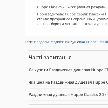
Huppe Classics 2 3х-секционная раздвижн
Производитель: Huppe Серия: Классика 
стекла: прозрачное Современный, утонче
Легкая сборка и монтаж: - высокий уров
Теги:
продаем Раздвижная душевая Huppe Classic
Часті запитання
Де купити Раздвижная душевая Huppe Cla
Раздвижная душевая Huppe Classics 2 3х-секци
Яка ціна на Раздвижная душевая Huppe Cl
двері
.
Актуальна ціна на Раздвижная душевая Huppe C
Раздвижная душевая Huppe Classics 2 3х
Модель: 10720. Категорія:
Душові двері
. Вироб