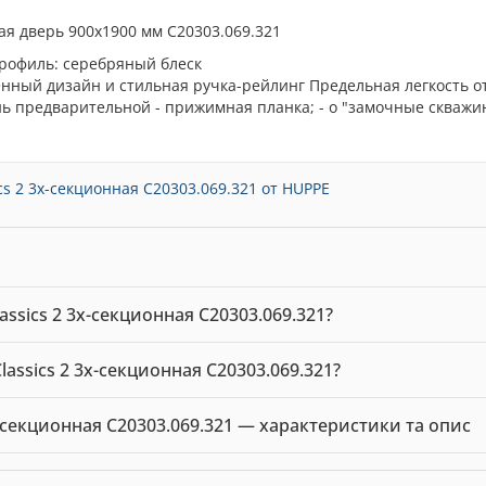
ая дверь 900x1900 мм C20303.069.321
Профиль: серебряный блеск
нный дизайн и стильная ручка-рейлинг Предельная легкость о
ень предварительной - прижимная планка; - o "замочные скважи
s 2 3х-секционная C20303.069.321 от HUPPE
ssics 2 3х-секционная C20303.069.321?
онная C20303.069.321 можна купити в нашому інтернет-магазині 
assics 2 3х-секционная C20303.069.321?
lassics 2 3х-секционная C20303.069.321 — 7402.23 грн. Виробни
-секционная C20303.069.321 — характеристики та опис
ник: HUPPE. Ціна: 7402.23 грн.