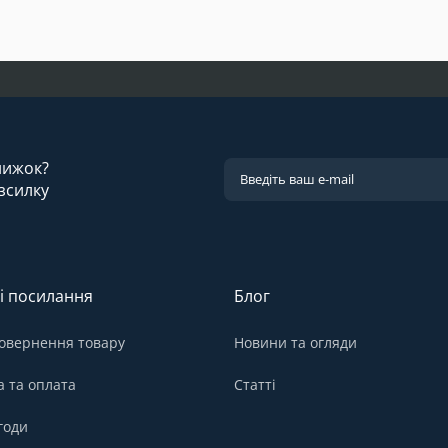
знижок?
зсилку
і посилання
Блог
овернення товару
Новини та огляди
а та оплата
Статті
годи