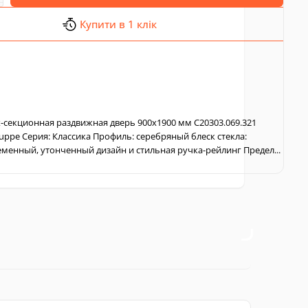
Купити в 1 клік
3х-секционная раздвижная дверь 900x1900 мм C20303.069.321
uppe Серия: Классика Профиль: серебряный блеск стекла:
менный, утонченный дизайн и стильная ручка-рейлинг Предел...