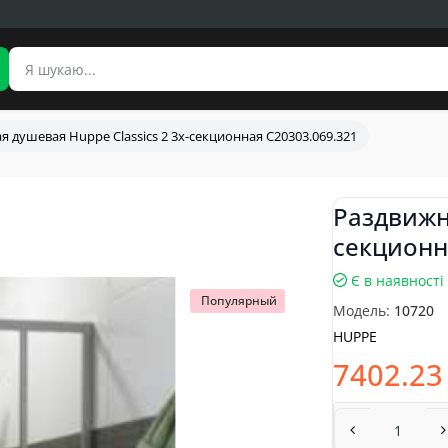
я душевая Huppe Classics 2 3х-секционная C20303.069.321
Раздвижна
секционн
Є в наявності
Популярный
Модель:
10720
HUPPE
7402.23