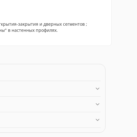
ткрытия-закрытия и дверных сегментов ;
ны" в настенных профилях.
за ціною 7402.23 грн. Категорія:
Душові
к: HUPPE.