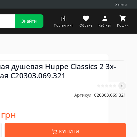
Увійти
Знайти
Порівняння
Обране
Кабінет
Кошик
я душевая Huppe Classics 2 3х-
ая C20303.069.321
0
Артикул:
C20303.069.321
 грн
КУПИТИ