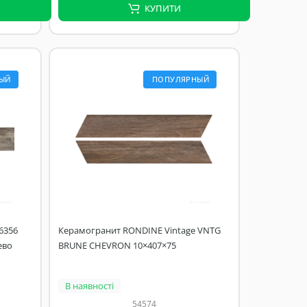
КУПИТИ
ЫЙ
ПОПУЛЯРНЫЙ
6356
Керамогранит RONDINE Vintage VNTG
ево
BRUNE CHEVRON 10×407×75
В наявності
54574