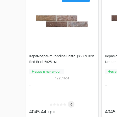
Керамограніт Rondine Bristol J85669 Brst
Керамог
Red Brick 6x25 см
Umber B
Немає в наявності
Немає
12251661
..
..
0
4045.44 грн
4045.