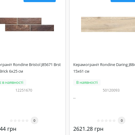
раніт Rondine Bristol J85671 Brst
Керамограніт Rondine Daring J88
rick 6x25 см
15x61 см
 в наявності
В наявності
12251670
50120093
..
0
0
44 грн
2621.28 грн