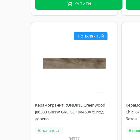
КУПИТИ
ПОПУЛЯРНЫЙ
Керамогранит RONDINE Greenwood
Керамог
J86333 GRNW GREIGE 10×450×75 под
Chic J8
дерево
бетон
В наявності
В ная
54577