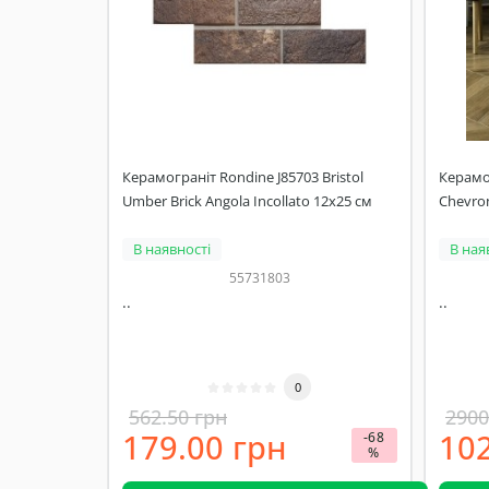
Керамограніт Rondine J85703 Bristol
Керамог
Umber Brick Angola Incollato 12x25 см
Chevron
В наявності
В ная
55731803
..
..
0
562.50 грн
2900
179.00 грн
102
-68
%