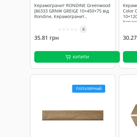
Керамогранит RONDINE Greenwood
Керамо
J86333 GRNW GREIGE 10×450×75 від
Color 
Rondine, Керамогранит..
10×120
Керамо
0
35.81 грн
30.27
КУПИТИ
ПОПУЛЯРНЫЙ