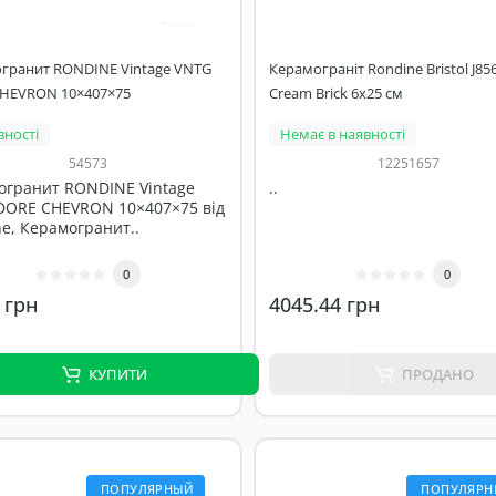
гранит RONDINE Vintage VNTG
Керамограніт Rondine Bristol J856
HEVRON 10×407×75
Cream Brick 6x25 см
вності
Немає в наявності
54573
12251657
огранит RONDINE Vintage
..
DORE CHEVRON 10×407×75 від
e, Керамогранит..
0
0
 грн
4045.44 грн
КУПИТИ
ПРОДАНО
ПОПУЛЯРНЫЙ
ПОПУЛЯРН