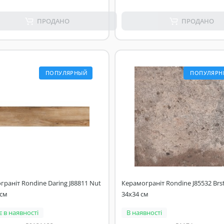
ПРОДАНО
ПРОДАНО
ПОПУЛЯРНЫЙ
ПОПУЛЯРН
раніт Rondine Daring J88811 Nut
Керамограніт Rondine J85532 Brst
 см
34x34 см
 в наявності
В наявності