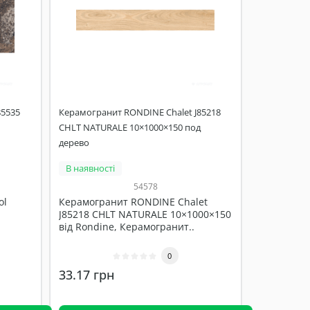
85535
Керамогранит RONDINE Chalet J85218
CHLT NATURALE 10×1000×150 под
дерево
В наявності
54578
ol
Керамогранит RONDINE Chalet
J85218 CHLT NATURALE 10×1000×150
від Rondine, Керамогранит..
0
33.17 грн