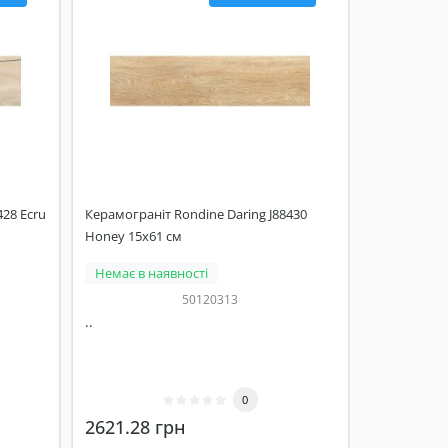
428 Ecru
Керамограніт Rondine Daring J88430
Honey 15x61 см
Немає в наявності
50120313
..
0
2621.28 грн