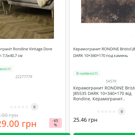
раніт Rondine Vintage Dore
Керамогранит RONDINE Bristol J
 7,5x40,7 см
DARK 10×340×170 под камень
вності
В наявності
22277779
54579
Керамогранит RONDINE Brist
J85535 DARK 10×340×170 від
Rondine, Керамогранит..
0
0
.00 грн
25.46 грн
9.00 грн
-65
%