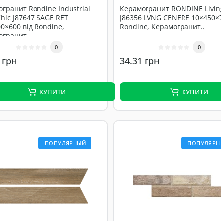
гранит Rondine Industrial
Керамогранит RONDINE Livin
Chic J87647 SAGE RET
J86356 LVNG CENERE 10×450×7
0×600 від Rondine,
Rondine, Керамогранит..
гранит..
0
0
 грн
34.31 грн
КУПИТИ
КУПИТИ
ПОПУЛЯРНЫЙ
ПОПУЛЯРН