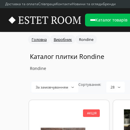
Доставка та оплата
Співпраця
Контакти
Новини та огляди
Бренди
Каталог товарів
Головна
Виробник
Rondine
Каталог плитки Rondine
Rondine
За замовчуванням
28
АКЦІЯ