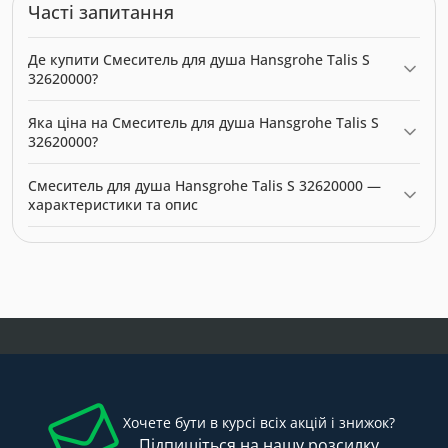
Часті запитання
Де купити Смеситель для душа Hansgrohe Talis S
32620000?
Смеситель для душа Hansgrohe Talis S 32620000 можна купити
Яка ціна на Смеситель для душа Hansgrohe Talis S
в нашому інтернет-магазині за ціною 12005.00 грн. Категорія:
32620000?
Змішувачі
.
Актуальна ціна на Смеситель для душа Hansgrohe Talis S
Смеситель для душа Hansgrohe Talis S 32620000 —
32620000 — 12005.00 грн. Виробник: Hansgrohe.
характеристики та опис
Модель: 9969. Категорія:
Змішувачі
. Виробник: Hansgrohe.
Ціна: 12005.00 грн.
Хочете бути в курсі всіх акцій і знижок?
Підпишіться на нашу розсилку