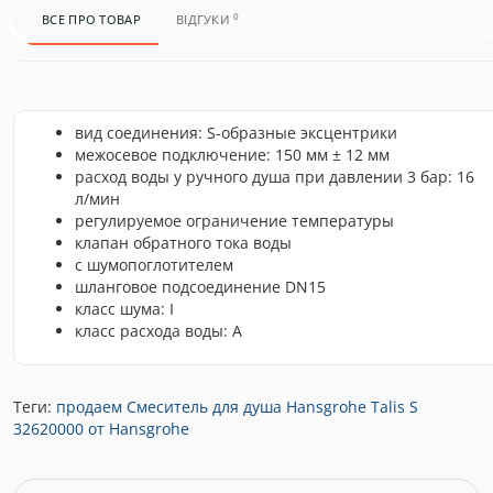
0
ВСЕ ПРО ТОВАР
ВІДГУКИ
вид соединения: S-образные эксцентрики
межосевое подключение: 150 мм ± 12 мм
расход воды у ручного душа при давлении 3 бар: 16
л/мин
регулируемое ограничение температуры
клапан обратного тока воды
с шумопоглотителем
шланговое подсоединение DN15
класс шума: I
класс расхода воды: А
Теги:
продаем Смеситель для душа Hansgrohe Talis S
32620000 от Hansgrohe