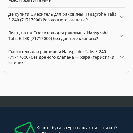
Часті запитання
Де купити Смеситель для раковины Hansgrohe Talis
E 240 (71717000) без донного клапана?
Смеситель для раковины Hansgrohe Talis E 240 (71717000) без
Яка ціна на Смеситель для раковины Hansgrohe
донного клапана можна купити в нашому інтернет-магазині
Talis E 240 (71717000) без донного клапана?
за ціною 12832.00 грн. Категорія:
Змішувачі
.
Актуальна ціна на Смеситель для раковины Hansgrohe Talis E
Смеситель для раковины Hansgrohe Talis E 240
240 (71717000) без донного клапана — 12832.00 грн. Виробник:
(71717000) без донного клапана — характеристики
Hansgrohe.
та опис
Модель: 10097. Категорія:
Змішувачі
. Виробник: Hansgrohe.
Ціна: 12832.00 грн.
Хочете бути в курсі всіх акцій і знижок?