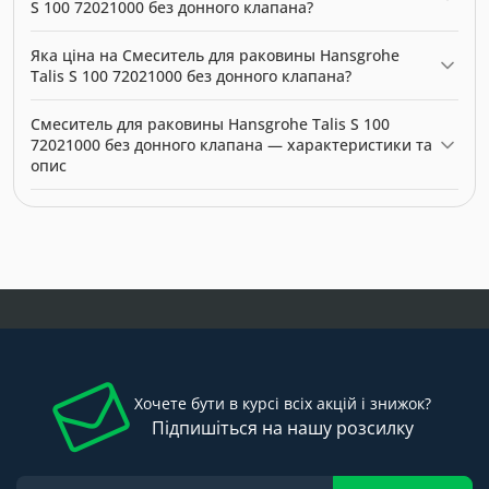
S 100 72021000 без донного клапана?
Смеситель для раковины Hansgrohe Talis S 100 72021000 без
Яка ціна на Смеситель для раковины Hansgrohe
донного клапана можна купити в нашому інтернет-магазині
Talis S 100 72021000 без донного клапана?
за ціною 8891.00 грн. Категорія:
Змішувачі
.
Актуальна ціна на Смеситель для раковины Hansgrohe Talis S
Смеситель для раковины Hansgrohe Talis S 100
100 72021000 без донного клапана — 8891.00 грн. Виробник:
72021000 без донного клапана — характеристики та
Hansgrohe.
опис
Модель: 9989. Категорія:
Змішувачі
. Виробник: Hansgrohe.
Ціна: 8891.00 грн.
Хочете бути в курсі всіх акцій і знижок?
Підпишіться на нашу розсилку