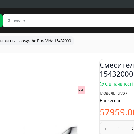
я ванны Hansgrohe PuraVida 15432000
Смесител
15432000
Є в наявності
Популярный
Модель:
9937
Hansgrohe
57959.0