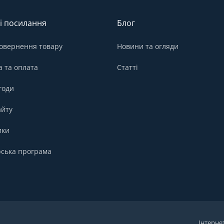
і посилання
Блог
овернення товару
Новини та огляди
а та оплата
Статті
годи
айту
ики
ська програма
Інтерне