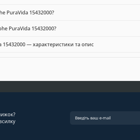
e PuraVida 15432000?
000 можна купити в нашому інтернет-магазині за ціною 57959.0
ohe PuraVida 15432000?
ohe PuraVida 15432000 — 57959.00 грн. Виробник: Hansgrohe.
a 15432000 — характеристики та опис
 Hansgrohe. Ціна: 57959.00 грн.
знижок?
зсилку