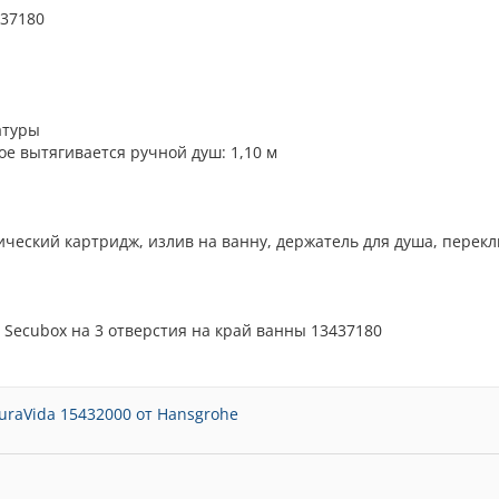
437180
атуры
ое вытягивается ручной душ: 1,10 м
ический картридж, излив на ванну, держатель для душа, перекл
 Secubox на 3 отверстия на край ванны 13437180
raVida 15432000 от Hansgrohe