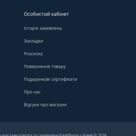
Особистий кабінет
Історія замовлень
Закладки
Розсилка
Повернення товару
Подарункові сертифікати
Про нас
Відгуки про магазин
т-магазин плитки та сантехніки EstetRoom у Києві © 2026