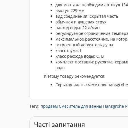
для монтажа необходим артикул 13
выступ 229 мм
вид соединения: скрытая часть
обычная и душевая струя
расход воды: 22 л/мин
регулируемое ограничение темпер
максимальное расстояние, на котор
встроенный держатель душа
класс шума: I
класс расхода воды: C, B
комплект поставки: рукоятка, керам
воды
К этому товару рекомендуется:
Скрытая часть смесителя hansgrohe
Теги:
продаем Смеситель для ванны Hansgrohe Pu
Часті запитання