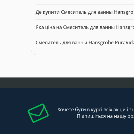
Де купити Смеситель для ванны Hansgroh
Смеситель для ванны Hansgrohe PuraVida 15432
Яка ціна на Смеситель для ванны Hansgr
Актуальна ціна на Смеситель для ванны Hansgr
Смеситель для ванны Hansgrohe PuraVid
Модель: 9937. Категорія:
Змішувачі
. Виробник:
Хочете бути в курсі всіх акцій і 
Підпишіться на нашу ро