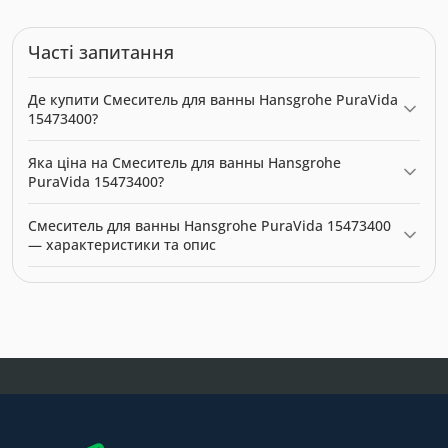
Часті запитання
Де купити Смеситель для ванны Hansgrohe PuraVida
15473400?
Смеситель для ванны Hansgrohe PuraVida 15473400 можна
Яка ціна на Смеситель для ванны Hansgrohe
купити в нашому інтернет-магазині за ціною 124609.00 грн.
PuraVida 15473400?
Категорія:
Змішувачі
.
Актуальна ціна на Смеситель для ванны Hansgrohe PuraVida
Смеситель для ванны Hansgrohe PuraVida 15473400
15473400 — 124609.00 грн. Виробник: Hansgrohe.
— характеристики та опис
Модель: 9872. Категорія:
Змішувачі
. Виробник: Hansgrohe.
Ціна: 124609.00 грн.