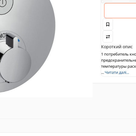
Короткий опис
1 потребитель кн
предохранительны
температуры расхо
...
Читати далі...