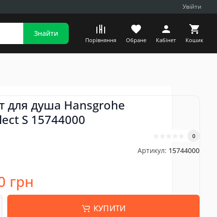
Увійти
Знайти
Порівняння
Обране
Кабінет
Кошик
т для душа Hansgrohe
ect S 15744000
0
Артикул:
15744000
0 грн
КУПИТИ