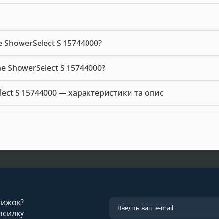
 ShowerSelect S 15744000?
15744000 можна купити в нашому інтернет-магазині за ціною 318
e ShowerSelect S 15744000?
he ShowerSelect S 15744000 — 31818.00 грн. Виробник: Hansgroh
ect S 15744000 — характеристики та опис
 Hansgrohe. Ціна: 31818.00 грн.
знижок?
зсилку