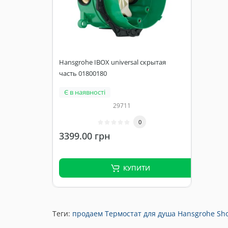
Hansgrohe IBOX universal скрытая
часть 01800180
Є в наявності
29711
0
3399.00 грн
КУПИТИ
Теги:
продаем Термостат для душа Hansgrohe Sho