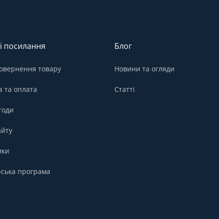
і посилання
Блог
овернення товару
Новини та огляди
а та оплата
Статті
годи
айту
ики
ська програма