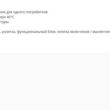
ния для одного потребителя
при 40°C
атуры
за, розетка, функциональный блок, кнопка включения / выключе