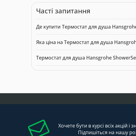
Часті запитання
Де купити Термостат для душа Hansgrohe
Термостат для душа Hansgrohe ShowerSelect S 
Яка ціна на Термостат для душа Hansgroh
Актуальна ціна на Термостат для душа Hansgro
Термостат для душа Hansgrohe ShowerSel
Модель: 9919. Категорія:
Змішувачі
. Виробник:
Хочете бути в курсі всіх акцій і 
Підпишіться на нашу ро