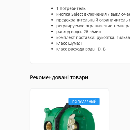
1 потребитель
кнопка Select включения / выключе
предохранительный ограничитель 
регулируемое ограничение темпер
расход воды: 26 л/мин
комплект поставки: рукоятка, гиль
класс шума: I
класс расхода воды: D, B
Рекомендовані товари
ПОПУЛЯРНЫЙ