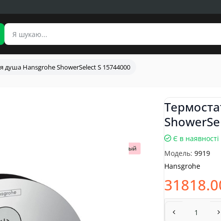
я душа Hansgrohe ShowerSelect S 15744000
Термоста
ShowerSel
Є в наявності
Популярный
Модель:
9919
Hansgrohe
31818.0