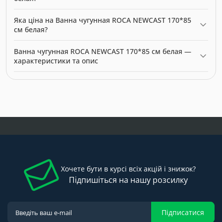
Ванна чугунная ROCA NEWCAST 170*85 см белая можна
Яка ціна на Ванна чугунная ROCA NEWCAST 170*85
купити в нашому інтернет-магазині за ціною 64944.00 грн.
см белая?
Категорія:
Ванни
.
Актуальна ціна на Ванна чугунная ROCA NEWCAST 170*85 см
Ванна чугунная ROCA NEWCAST 170*85 см белая —
белая — 64944.00 грн. Виробник: Roca.
характеристики та опис
Модель: 6045. Категорія:
Ванни
. Виробник: Roca. Ціна: 64944.00
грн.
Хочете бути в курсі всіх акцій і знижок?
Підпишіться на нашу розсилку
Підписатися