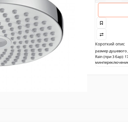
Короткий опис
размер душевого д
Rain (при 3 бар): 
минпереключение 