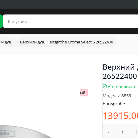
ій душ
Верхний душ Hansgrohe Croma Select S 26522400
Верхний 
26522400
Є в наявності
Популярный
Модель:
8859
Hansgrohe
13915.0