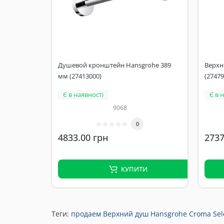
Душевой кронштейн Hansgrohe 389
Верхні
мм (27413000)
(27479
Є в наявності
Є в 
9068
0
4833.00 грн
2737
КУПИТИ
Теги:
продаем Верхний душ Hansgrohe Croma Sele