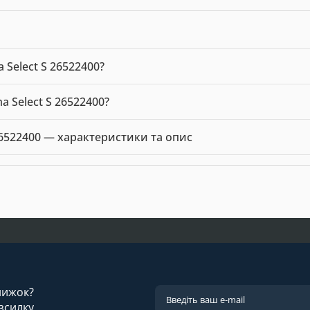
Select S 26522400?
0 можна купити в нашому інтернет-магазині за ціною 13915.00 
 Select S 26522400?
a Select S 26522400 — 13915.00 грн. Виробник: Hansgrohe.
26522400 — характеристики та опис
к: Hansgrohe. Ціна: 13915.00 грн.
знижок?
зсилку