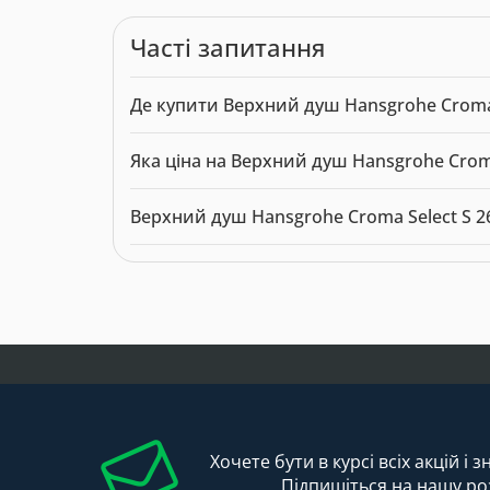
Часті запитання
Де купити Верхний душ Hansgrohe Croma 
Верхний душ Hansgrohe Croma Select S 2652240
Яка ціна на Верхний душ Hansgrohe Croma
Актуальна ціна на Верхний душ Hansgrohe Crom
Верхний душ Hansgrohe Croma Select S 
Модель: 8859. Категорія:
Верхній душ
. Виробни
Хочете бути в курсі всіх акцій і 
Підпишіться на нашу ро