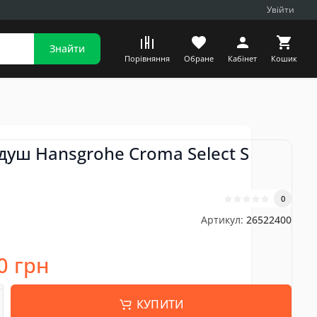
Увійти
Знайти
Порівняння
Обране
Кабінет
Кошик
душ Hansgrohe Croma Select S
0
Артикул:
26522400
0 грн
КУПИТИ