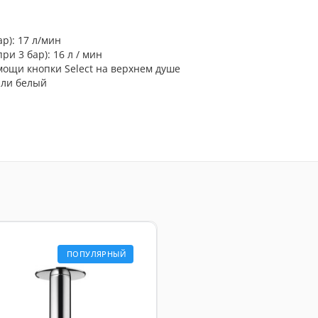
ар): 17 л/мин
ри 3 бар): 16 л / мин
ощи кнопки Select на верхнем душе
или белый
ПОПУЛЯРНЫЙ