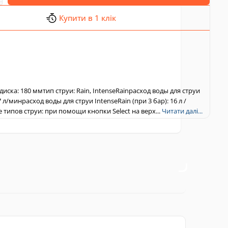
Купити в 1 клік
иска: 180 ммтип струи: Rain, IntenseRainрасход воды для струи
17 л/минрасход воды для струи IntenseRain (при 3 бар): 16 л /
типов струи: при помощи кнопки Select на верх...
Читати далі...