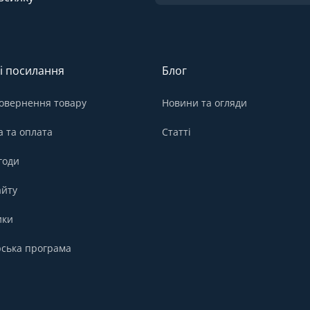
і посилання
Блог
овернення товару
Новини та огляди
а та оплата
Статті
годи
айту
ики
ська програма