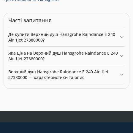
Часті запитання
Де купити Верхний душ Hansgrohe Raindance E 240
Air 1jet 27380000?
Верхний душ Hansgrohe Raindance E 240 Air 1jet 27380000
Яка ціна на Верхний душ Hansgrohe Raindance E 240
можна купити в нашому інтернет-магазині за ціною 28405.00
Air 1jet 27380000?
грн. Категорія:
Верхній душ
.
Актуальна ціна на Верхний душ Hansgrohe Raindance E 240 Air
Верхний душ Hansgrohe Raindance E 240 Air 1jet
1jet 27380000 — 28405.00 грн. Виробник: Hansgrohe.
27380000 — характеристики та опис
Модель: 8864. Категорія:
Верхній душ
. Виробник: Hansgrohe.
Ціна: 28405.00 грн.