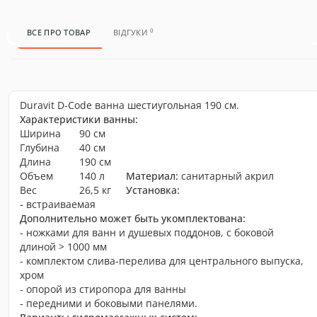
0
ВСЕ ПРО ТОВАР
ВІДГУКИ
Duravit D-Code ванна шестиугольная 190 см.
Характеристики ванны:
Ширина
90 см
Глубина
40 см
Длина
190 см
Объем
140 л
Материал:
санитарный акрил
Вес
26,5 кг
Установка:
-
встраиваемая
Дополнительно может быть укомплектована:
- ножками для ванн и душевых поддонов, с боковой
длиной > 1000 мм
- комплектом слива-перелива для центрального выпуска,
хром
- опорой из стиропора для ванны
- передними и боковыми панелями.